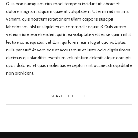
Quia non numquam eius modi tempora incidunt ut labore et
dolore magnam aliquam quaerat voluptatem. Ut enim ad minima
veniam, quis nostrum rcitationem ullam corporis suscipit
laboriosam, nisi ut aliquid ex ea commodi sequatur? Quis autem
vel eum iure reprehenderit qui in ea voluptate velit esse quam nihil
lestiae consequatur, vel illum qui lorem eum fugiat quo voluptas
nulla pariatur? At vero eos et accusamus et iusto odio dignissimos
ducimus qui blanditiis esentium voluptatum deleniti atque corrupti
quos dolores et quas molestias excepturi sint occaecati cupiditate
non provident.
SHARE