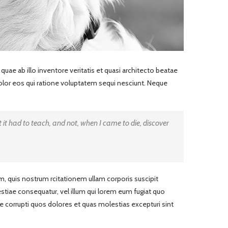
ae ab illo inventore veritatis et quasi architecto beatae
dolor eos qui ratione voluptatem sequi nesciunt. Neque
at it had to teach, and not, when I came to die, discover
 quis nostrum rcitationem ullam corporis suscipit
estiae consequatur, vel illum qui lorem eum fugiat quo
e corrupti quos dolores et quas molestias excepturi sint