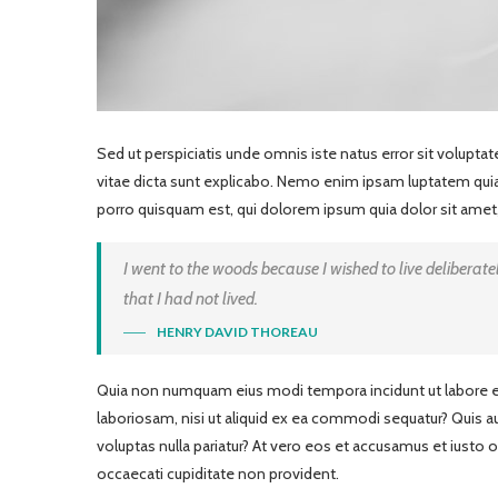
Sed ut perspiciatis unde omnis iste natus error sit volupt
vitae dicta sunt explicabo. Nemo enim ipsam luptatem quia 
porro quisquam est, qui dolorem ipsum quia dolor sit amet, 
I went to the woods because I wished to live deliberately
that I had not lived.
HENRY DAVID THOREAU
Quia non numquam eius modi tempora incidunt ut labore e
laboriosam, nisi ut aliquid ex ea commodi sequatur? Quis au
voluptas nulla pariatur? At vero eos et accusamus et iusto 
occaecati cupiditate non provident.