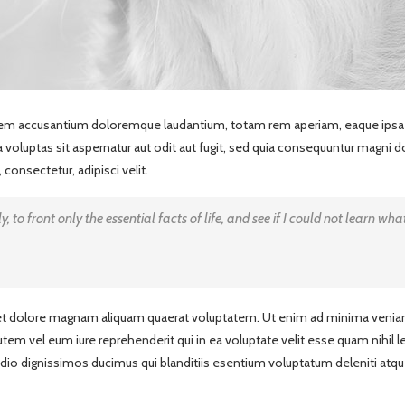
atem accusantium doloremque laudantium, totam rem aperiam, eaque ipsa qu
voluptas sit aspernatur aut odit aut fugit, sed quia consequuntur magni 
consectetur, adipisci velit.
, to front only the essential facts of life, and see if I could not learn wh
t dolore magnam aliquam quaerat voluptatem. Ut enim ad minima veniam,
tem vel eum iure reprehenderit qui in ea voluptate velit esse quam nihil l
odio dignissimos ducimus qui blanditiis esentium voluptatum deleniti atqu